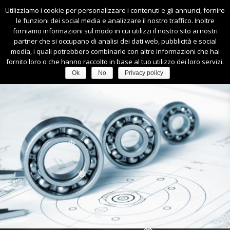
❅
❅
Utilizziamo i cookie per personalizzare i contenuti e gli annunci, fornire
0445-540164
|
info@faccimacchineutensili.it
❅
❅
le funzioni dei social media e analizzare il nostro traffico. Inoltre
❅
forniamo informazioni sul modo in cui utilizzi il nostro sito ai nostri
partner che si occupano di analisi dei dati web, pubblicità e social
media, i quali potrebbero combinarle con altre informazioni che hai
❅
fornito loro o che hanno raccolto in base al tuo utilizzo dei loro servizi.
❅
Ok
No
Privacy policy
❅
❅
❅
❅
❅
❅