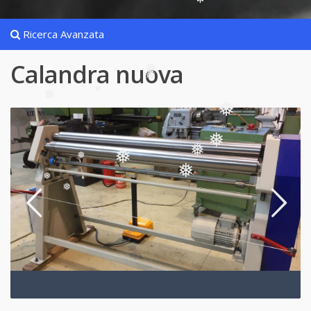
❅
Ricerca Avanzata
Calandra nuova
❅
❅
❅
❅
❅
❅
❅
❅
❅
❅
❅
❅
❅