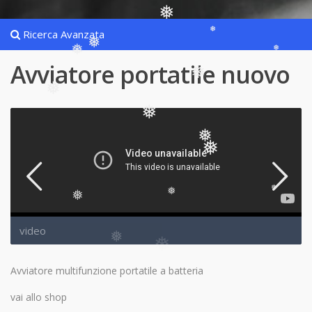
❅
Ricerca Avanzata
❅
❅
❅
❅
Avviatore portatile nuovo
❅
❅
❅
❅
❅
❅
❅
❅
video
❅
Avviatore multifunzione portatile a batteria
vai allo shop