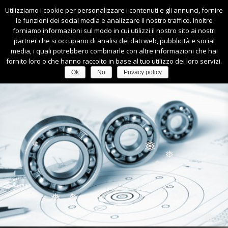
❅
Utilizziamo i cookie per personalizzare i contenuti e gli annunci, fornire
0445-540164
|
info@faccimacchineutensili.it
le funzioni dei social media e analizzare il nostro traffico. Inoltre
❅
forniamo informazioni sul modo in cui utilizzi il nostro sito ai nostri
❅
partner che si occupano di analisi dei dati web, pubblicità e social
❅
media, i quali potrebbero combinarle con altre informazioni che hai
❅
fornito loro o che hanno raccolto in base al tuo utilizzo dei loro servizi.
❅
Ok
No
Privacy policy
❅
❅
❅
❅
❅
❅
❅
❅
❅