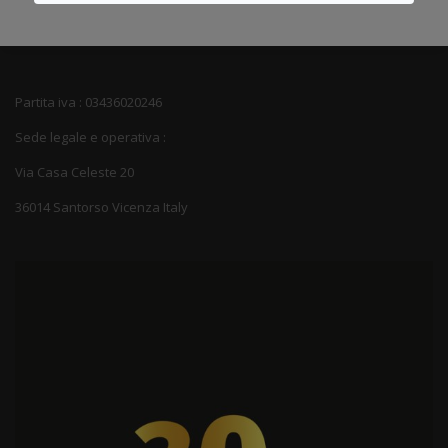
Partita iva : 03436020246
Sede legale e operativa :
Via Casa Celeste 20
36014 Santorso Vicenza Italy