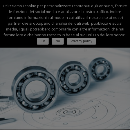
Utilizziamo i cookie per personalizzare i contenuti e gli annunci, fornire
0445-540164
|
info@faccimacchineutensili.it
❅
❅
le funzioni dei social media e analizzare il nostro traffico. Inoltre
❅
forniamo informazioni sul modo in cui utilizzi il nostro sito ai nostri
❅
❅
partner che si occupano di analisi dei dati web, pubblicità e social
❅
❅
media, i quali potrebbero combinarle con altre informazioni che hai
fornito loro o che hanno raccolto in base al tuo utilizzo dei loro servizi.
❅
❅
❅
Ok
No
Privacy policy
❅
❅
❅
❅
❅
❅