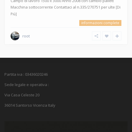
Campo di lavoro 1500 x 3000 Anno 2008 con cambio pallett
Macchina sottocorrente Contattaci al n.335/270751 per ulte
[Di
Più]
informazioni complete
root
Partita iva : 03436020246
Sede legale e operativa :
Via Casa Celeste 20
36014 Santorso Vicenza Italy