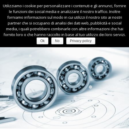
❅
❅
Utilizziamo i cookie per personalizzare i contenuti e gli annunci, fornire
0445-540164
|
info@faccimacchineutensili.it
le funzioni dei social media e analizzare il nostro traffico. Inoltre
forniamo informazioni sul modo in cui utilizzi il nostro sito ai nostri
❅
partner che si occupano di analisi dei dati web, pubblicità e social
media, i quali potrebbero combinarle con altre informazioni che hai
fornito loro o che hanno raccolto in base al tuo utilizzo dei loro servizi.
❅
Ok
No
Privacy policy
❅
❅
❅
❅
❅
❅
❅
❅