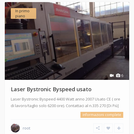
In primo
piano
6
Laser Bystronic Byspeed usato
Laser Bystronic Byspeed 4400 Watt anno 2007 Usato CE ( ore
di lavoro/taglio solo 6200 ore). Contattaci al n.335 270
[Di Più]
informazioni complete
root