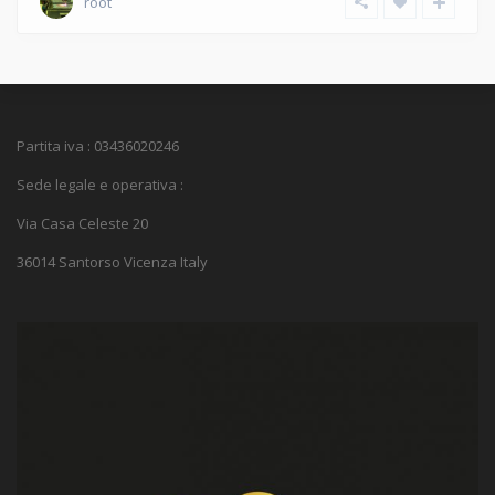
root
Partita iva : 03436020246
Sede legale e operativa :
Via Casa Celeste 20
36014 Santorso Vicenza Italy