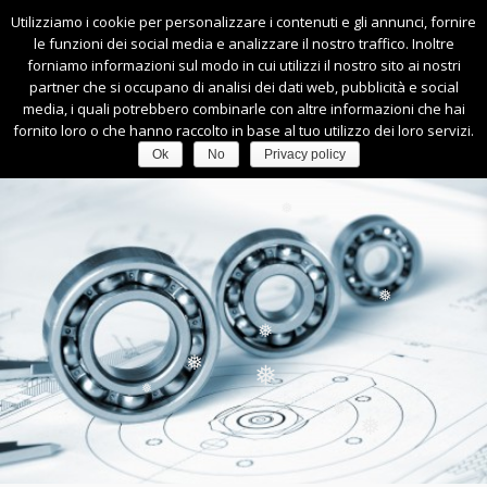
❅
❅
Utilizziamo i cookie per personalizzare i contenuti e gli annunci, fornire
0445-540164
|
info@faccimacchineutensili.it
le funzioni dei social media e analizzare il nostro traffico. Inoltre
❅
forniamo informazioni sul modo in cui utilizzi il nostro sito ai nostri
❅
❅
❅
❅
partner che si occupano di analisi dei dati web, pubblicità e social
media, i quali potrebbero combinarle con altre informazioni che hai
fornito loro o che hanno raccolto in base al tuo utilizzo dei loro servizi.
Ok
No
Privacy policy
❅
❅
❅
❅
❅
❅
❅
❅